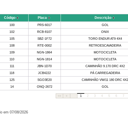
Código
Placa
Descrição
100
PRS-6017
GOL
102
RCB-8107
ONIX
105
SBZ-1F72
TORO ENDUR AT9 4X4
108
RTE-0002
RETROESCAVADEIRA
109
NGN-1864
MOTOCICLETA
110
NGN-1814
MOTOCICLETA
111
JBN-1D70
CAMINHÃO 9.170 DRC 4X2
118
JCB4222
PÁ CARREGADEIRA
125
SGO3E20
CAMINHÃO VW/11 180 DRC 4X
14
ONQ-2672
GOL
««
«
1
2
3
4
5
6
7
do em 07/08/2026