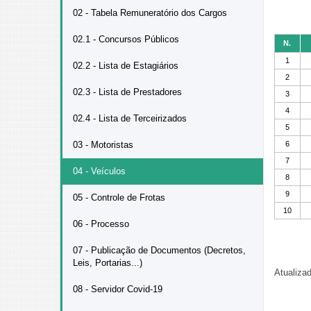
02 - Tabela Remuneratório dos Cargos
02.1 - Concursos Públicos
N.
1
02.2 - Lista de Estagiários
2
02.3 - Lista de Prestadores
3
4
02.4 - Lista de Terceirizados
5
03 - Motoristas
6
7
04 - Veículos
8
9
05 - Controle de Frotas
10
06 - Processo
07 - Publicação de Documentos (Decretos,
Leis, Portarias...)
Atualiza
08 - Servidor Covid-19