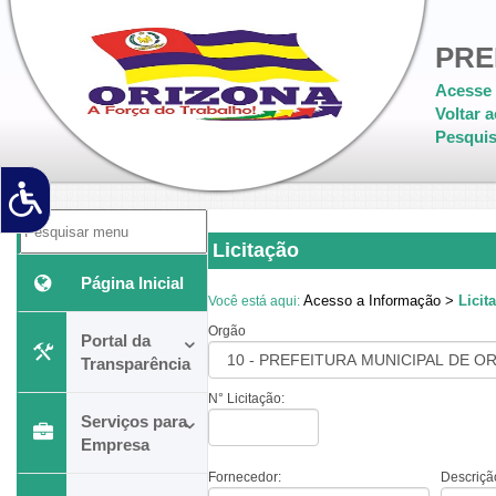
PRE
Acesse 
Voltar a
Pesquis
Licitação
Página Inicial
Acesso a Informação >
Licit
Você está aqui:
Orgão
Portal da
Transparência
N° Licitação:
Serviços para
Empresa
Fornecedor:
Descriçã