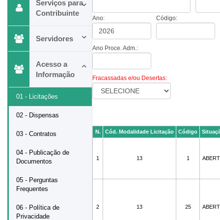
Serviços para
Contribuinte
Ano:
Código:
Servidores
Ano Proce. Adm.:
Acesso a
Informação
Fracassadas e/ou Desertas:
01 - Licitações
02 - Dispensas
N.
Cód. Modalidade Licitação
Código
Situaç
03 - Contratos
04 - Publicação de
1
13
1
ABER
Documentos
05 - Perguntas
Frequentes
06 - Política de
2
13
25
ABER
Privacidade